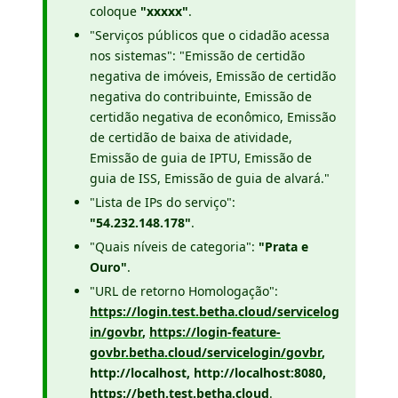
coloque
"xxxxx"
.
"Serviços públicos que o cidadão acessa
nos sistemas": "Emissão de certidão
negativa de imóveis, Emissão de certidão
negativa do contribuinte, Emissão de
certidão negativa de econômico, Emissão
de certidão de baixa de atividade,
Emissão de guia de IPTU, Emissão de
guia de ISS, Emissão de guia de alvará."
"Lista de IPs do serviço":
"54.232.148.178"
.
"Quais níveis de categoria":
"Prata e
Ouro"
.
"URL de retorno Homologação":
https://login.test.betha.cloud/servicelog
in/govbr
,
https://login-feature-
govbr.betha.cloud/servicelogin/govbr
,
http://localhost, http://localhost:8080,
https://beth.test.betha.cloud
.