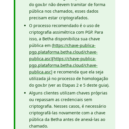
do gov.br não devem tramitar de forma
pública nos chamados, esses dados
precisam estar criptografados.
O processo recomendado é o uso de
criptografia assimétrica com PGP. Para
isso, a Betha disponibiliza sua chave
pública em (
https://chave-publica-
pgp.plataforma.betha.cloud/chave-
publica.asc)[https://chave-publica-
pgp.plataforma.betha.cloud/chave-
publica.asc]
e recomenda que ela seja
utilizada já no processo de homologação
do gov.br (ver as Etapas 2 e 5 deste guia).
Alguns clientes utilizam chaves próprias
ou repassam as credenciais sem
criptografia. Nesses casos, é necessário
criptografá-las novamente com a chave
pública da Betha antes de anexá-las ao
chamado.