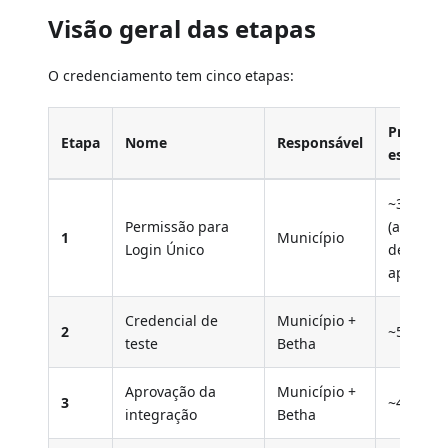
Visão geral das etapas
O credenciamento tem cinco etapas:
Prazo
Etapa
Nome
Responsável
estimad
~3 dias
Permissão para
(até 72h
1
Município
Login Único
de
aprovaçã
Credencial de
Município +
2
~5 dias
teste
Betha
Aprovação da
Município +
3
~4 dias
integração
Betha